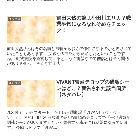
前田大然の嫁は小田川エリカ？職
エンタメ
業や気になるなれそめをチェッ
ク！
前田大然さんはその名前と風貌からお寺の僧侶になるのかと噂されて
いたこともあります。 父親が大自然から命名したということです
ね。 動物病院を経営しているというご両親なので僧侶とは全く関係
がありません。 そんな前田大...
VIVANT冒頭テロップの過激シー
エンタメ
ンはどこ？警告された該当箇所
【ネタバレ】
2023年7月からスタートしたTBS日曜劇場「VIVANT（ヴィヴァ
ン）」。 2023年8月20日放送の6話の冒頭のテロップで「一部過激な
制裁シーンがあります」という警告文が表示され話題になっていま
す。 今回はドラマ「VIVA...