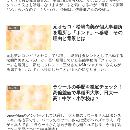
ひとりである佐藤健さん。 演技力はもちろん、そのビジュアルやス
タイルの良さも話題になりますが、ふと気になるのが「身長って実際
どれくらいなの？」という点。 今回は、佐藤健さんの公称...
元オセロ・松嶋尚美が個人事務所
エンタメ
を退所し「ボンド」へ移籍 その
理由と背景とは
元お笑いコンビ『オセロ』で活躍し、現在はタレントとして活動する
松嶋尚美さん（53）が、長年所属していた芸能事務所『ステッカ
ー』を退所し、新たにタレント・王林さんやMr.シャチホコさんらが
所属する『ボンド』へ移籍したことが明らかになりました。...
ラウールの学歴を徹底チェック！
エンタメ
高偏差値で早稲田大学、日大一
高！中学・小学校は？
SnowManのメンバーとして活躍し、大人気のラウールさんはダンス
スキルも抜群です。 ハーフのラウールさんは父がベネズエラ人、母
が日本人です。 ラウールさんは高学歴でも知られており、今回は気
になる学歴について徹底調査し...