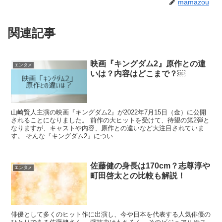
mamazou
関連記事
映画『キングダム2』原作との違
エンタメ
いは？内容はどこまで？￼
山崎賢人主演の映画『キングダム2』が2022年7月15日（金）に公開
されることになりました。 前作の大ヒットを受けて、待望の第2弾と
なりますが、キャストや内容、原作との違いなど大注目されていま
す。 そんな『キングダム2』につい...
佐藤健の身長は170cm？志尊淳や
エンタメ
町田啓太との比較も解説！
俳優として多くのヒット作に出演し、今や日本を代表する人気俳優の