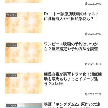
2022.09.09
Dr.コトー診療所映画のキャスト
エンタメ
に髙橋海人や生田絵梨花も？！
2022.09.09
ワンピース映画の予約はいつか
エンタメ
ら？座席指定や予約方法を調査
2022.08.11
幽遊白書が実写ドラマ化！浦飯幽
エンタメ
助も蔵馬もちょっとイメージ違
う？￼￼￼
2022.07.27
映画『キングダム2』原作との違
エンタメ