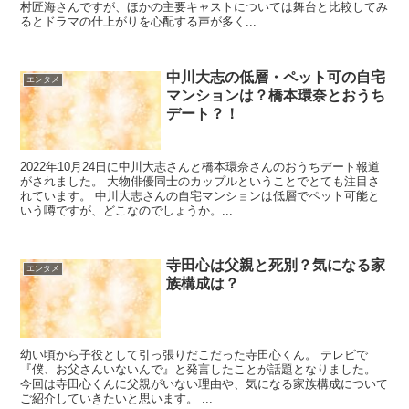
村匠海さんですが、ほかの主要キャストについては舞台と比較してみ
るとドラマの仕上がりを心配する声が多く...
中川大志の低層・ペット可の自宅
エンタメ
マンションは？橋本環奈とおうち
デート？！
2022年10月24日に中川大志さんと橋本環奈さんのおうちデート報道
がされました。 大物俳優同士のカップルということでとても注目さ
れています。 中川大志さんの自宅マンションは低層でペット可能と
いう噂ですが、どこなのでしょうか。...
寺田心は父親と死別？気になる家
エンタメ
族構成は？
幼い頃から子役として引っ張りだこだった寺田心くん。 テレビで
『僕、お父さんいないんで』と発言したことが話題となりました。
今回は寺田心くんに父親がいない理由や、気になる家族構成について
ご紹介していきたいと思います。 ...