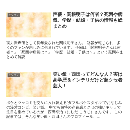
声優・関根明子は何者？死因や病
エンタメ
気、学歴・結婚・子供の情報も総
まとめ
実力派声優として長年愛された関根明子さん。 訃報が報じられ、多
くのファンが悲しみに包まれています。 今回は「関根明子さんは何
者？」「死因や病気は？」「学歴・結婚・子供は？」という疑問をま
とめて解説...
笑い飯・西田ってどんな人？実は
エンタメ
高学歴＆インテリだけど超クセ者
芸人！
ボケとツッコミを交互に入れ替える“ダブルボケスタイル”でおなじみ
の漫才コンビ、笑い飯。 中でも独特の存在感とクセの強いキャラで
注目を集めているのが、西田幸治（にしだ こうじ）さんです。 この
記事では、そんな笑い飯・西田さんのプロフィール、...