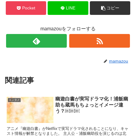
Pocket
LINE
コピー
mamazouをフォローする
mamazou
関連記事
幽遊白書が実写ドラマ化！浦飯幽
エンタメ
助も蔵馬もちょっとイメージ違
う？￼￼￼
アニメ『幽遊白書』がNetflixで実写ドラマ化されることになり、キャ
スト情報が解禁となりました。 主人公・浦飯幽助役を演じるのは北